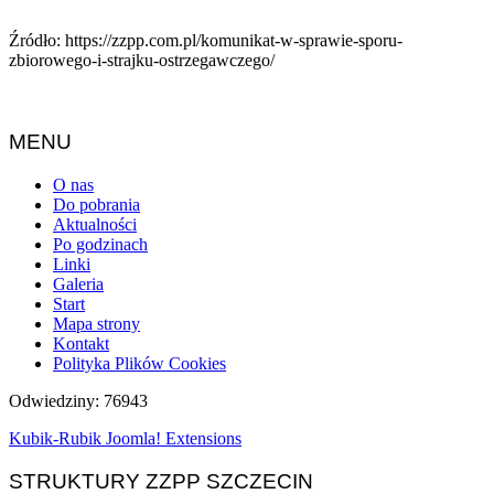
Źródło: https://zzpp.com.pl/komunikat-w-sprawie-sporu-
zbiorowego-i-strajku-ostrzegawczego/
MENU
O nas
Do pobrania
Aktualności
Po godzinach
Linki
Galeria
Start
Mapa strony
Kontakt
Polityka Plików Cookies
Odwiedziny: 76943
Kubik-Rubik Joomla! Extensions
STRUKTURY ZZPP SZCZECIN