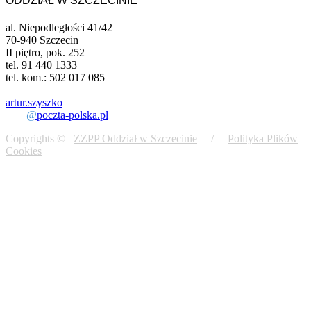
ODDZIAŁ W SZCZECINIE
al. Niepodległości 41/42
70-940 Szczecin
II piętro, pok. 252
tel. 91 440 1333
tel. kom.: 502 017 085
artur.szyszko
@
poczta-polska.pl
Copyrights ©
ZZPP Oddział w Szczecinie
/
Polityka Plików
Cookies