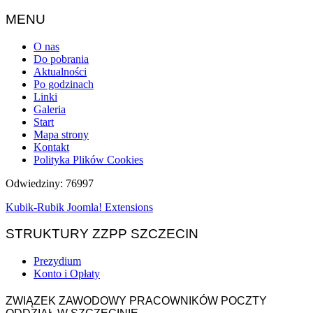
MENU
O nas
Do pobrania
Aktualności
Po godzinach
Linki
Galeria
Start
Mapa strony
Kontakt
Polityka Plików Cookies
Odwiedziny: 76997
Kubik-Rubik Joomla! Extensions
STRUKTURY ZZPP SZCZECIN
Prezydium
Konto i Opłaty
ZWIĄZEK ZAWODOWY PRACOWNIKÓW POCZTY